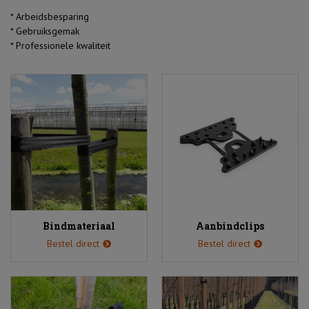
over
* Arbeidsbesparing
ons
* Gebruiksgemak
* Professionele kwaliteit
fotoalbum
klantenservice
contact
Inloggen
Registreren
Bindmateriaal
Aanbindclips
Bestel direct
Bestel direct