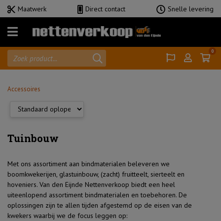
Maatwerk
Direct contact
Snelle levering
Menu
0
Gazen
Doeken
Accessoires
Zeilen
Netten
Tuinbouw
Accessoires
Shadow
Met ons assortiment aan bindmaterialen beleveren we
Comfort
boomkwekerijen, glastuinbouw, (zacht) fruitteelt, sierteelt en
hoveniers. Van den Eijnde Nettenverkoop biedt een heel
uiteenlopend assortiment bindmaterialen en toebehoren. De
oplossingen zijn te allen tijden afgestemd op de eisen van de
home
kwekers waarbij we de focus leggen op: