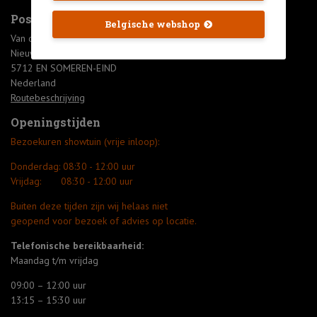
Postadres en afhalen producten
Belgische webshop
Van den Eijnde Nettenverkoop B.V.
Nieuwendijk 90
5712 EN SOMEREN-EIND
Nederland
Routebeschrijving
Openingstijden
Bezoekuren showtuin (vrije inloop):
Donderdag:
08:30 - 12:00 uur
Vrijdag:
08:30 - 12:00 uur
Buiten deze tijden zijn wij helaas niet
geopend voor bezoek of advies op locatie.
Telefonische bereikbaarheid:
Maandag t/m vrijdag
09:00 – 12:00 uur
13:15 – 15:30 uur